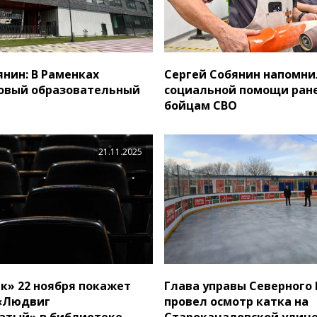
янин: В Раменках
Сергей Собянин напомни
овый образовательный
социальной помощи ран
бойцам СВО
21.11.2025
к» 22 ноября покажет
Глава управы Северного 
 «Людвиг
провел осмотр катка на
атый» в библиотеке
Старокачаловской улиц