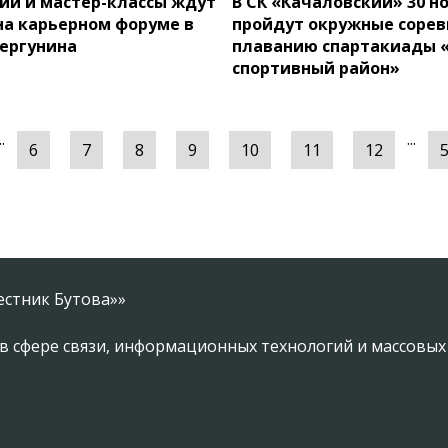
ии и мастер-классы ждут
В СК «Качаловский» 30 н
а карьерном форуме в
пройдут окружные сорев
ергунина
плаванию спартакиады 
спортивный район»
..
...
6
7
8
9
10
11
12
естник Бутова»»
в сфере связи, информационных технологий и массовы