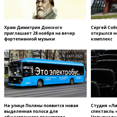
Храм Димитрия Донского
Сергей Соб
приглашает 28 ноября на вечер
открылся н
фортепианной музыки
комплекс
24.11.2025
На улице Поляны появится новая
Студия «Ли
выделенная полоса для
спектакль
общественного транспорта
Четырнадц