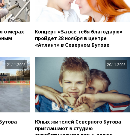
л о мерах
Концерт «За все тебя благодарю»
еным
пройдет 28 ноября в центре
«Атлант» в Северном Бутове
21.11.2025
20.11.2025
Бутова
Юных жителей Северного Бутова
приглашают в студию
е
акробатического рок-н-ролла