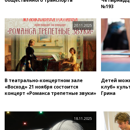
№193
20.11.2025
В театрально-концертном зале
Детей можн
«Восход» 21 ноября состоится
клуб» куль
концерт «Романса трепетные звуки»
Грина
18.11.2025