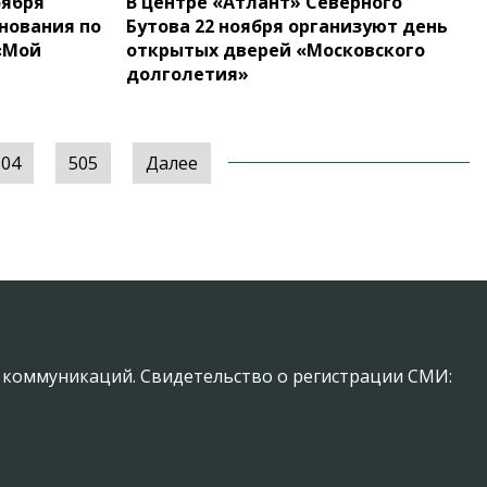
оября
В центре «Атлант» Северного
нования по
Бутова 22 ноября организуют день
«Мой
открытых дверей «Московского
долголетия»
504
505
Далее
х коммуникаций. Свидетельство о регистрации СМИ: