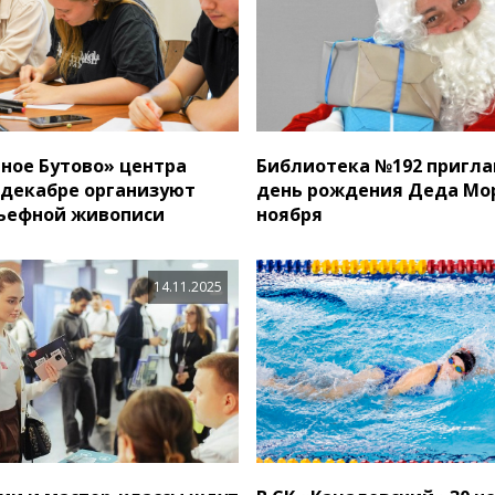
рное Бутово» центра
Библиотека №192 пригла
 декабре организуют
день рождения Деда Мор
льефной живописи
ноября
14.11.2025