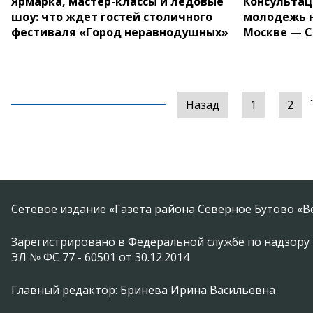
Ярмарка, мастер-классы и ледовые
Консультац
шоу: что ждет гостей столичного
молодежь н
фестиваля «Город неравнодушных»
Москве — С
.
Назад
1
2
Сетевое издание «Газета района Северное Бутово «В
Зарегистрировано в Федеральной службе по надзору 
ЭЛ № ФС 77 - 60501 от 30.12.2014
Главный редактор: Бринева Ирина Васильевна