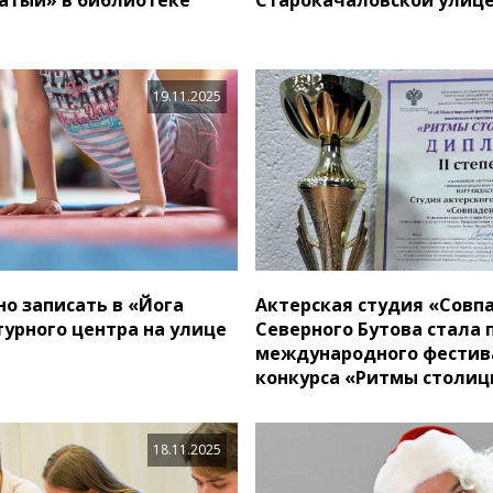
19.11.2025
о записать в «Йога
Актерская студия «Совп
турного центра на улице
Северного Бутова стала
международного фестив
конкурса «Ритмы столи
18.11.2025