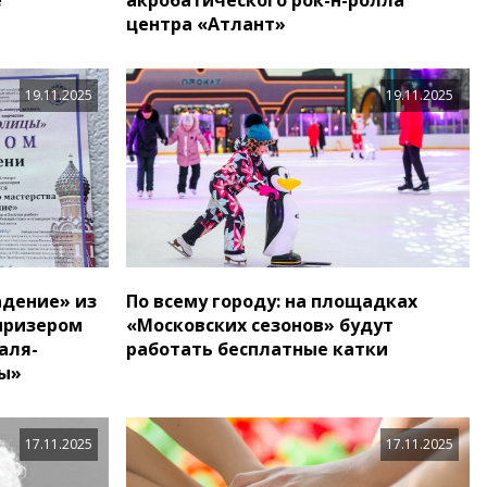
центра «Атлант»
19.11.2025
19.11.2025
адение» из
По всему городу: на площадках
 призером
«Московских сезонов» будут
аля-
работать бесплатные катки
цы»
17.11.2025
17.11.2025