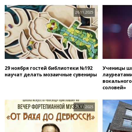
26.11.2025
29 ноября гостей библиотеки №192
Ученицы ш
научат делать мозаичные сувениры
лауреатами
вокального
соловей»
25.11.2025