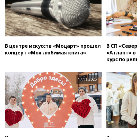
В центре искусств «Моцарт» прошел
В СП «Севе
концерт «Моя любимая книга»
«Атлант» в
курс по ре
17.11.2025