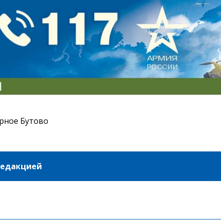
рное Бутово
редакцией