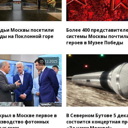
дьи Москвы посетили
Более 400 представител
ды на Поклонной горе
системы Москвы почтил
героев в Музее Победы
05.12.2025
крыл в Москве первое в
В Северном Бутове 5 дек
изводство фотонных
состоится концертная п
ых схем
«За нами Москва!»