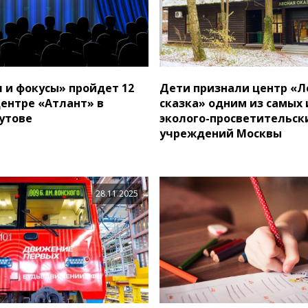
 и фокусы» пройдет 12
Дети признали центр «Л
центре «Атлант» в
сказка» одним из самых
утове
эколого-просветительск
учреждений Москвы
28.11.2025