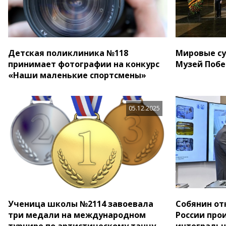
Детская поликлиника №118
Мировые су
принимает фотографии на конкурс
Музей Побе
«Наши маленькие спортсмены»
05.12.2025
Ученица школы №2114 завоевала
Собянин от
три медали на международном
России про
турнире по артистическому танцу
интегральн