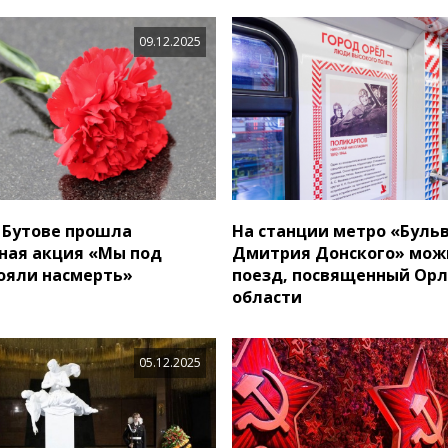
09.12.2025
 Бутове прошла
На станции метро «Буль
ная акция «Мы под
Дмитрия Донского» мож
ояли насмерть»
поезд, посвященный Ор
области
05.12.2025