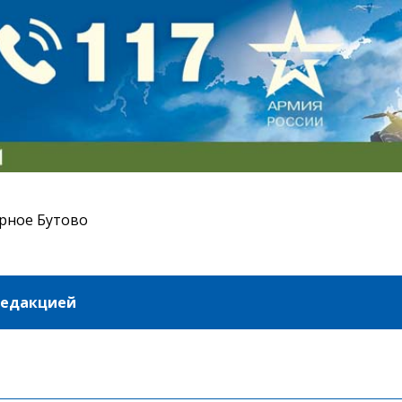
рное Бутово
редакцией