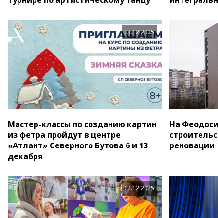
03.12.2025
Мастер-классы по созданию картин
На Феодоси
из фетра пройдут в центре
строительс
«Атлант» Северного Бутова 6 и 13
реновации
декабря
02.12.2025