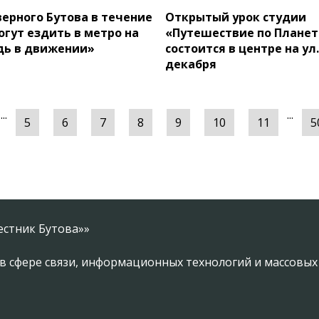
ерного Бутова в течение
Открытый урок студии
огут ездить в метро на
«Путешествие по Планет
дь в движении»
состоится в центре на ул.
декабря
...
...
5
6
7
8
9
10
11
5
естник Бутова»»
в сфере связи, информационных технологий и массовы