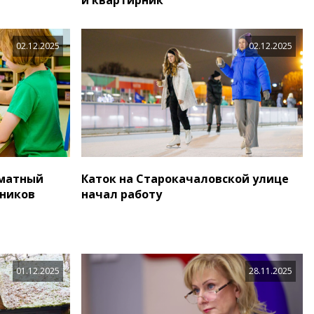
02.12.2025
02.12.2025
хматный
Каток на Старокачаловской улице
тников
начал работу
01.12.2025
28.11.2025