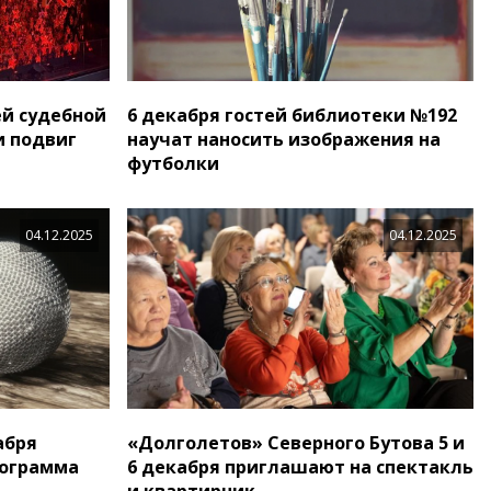
ей судебной
6 декабря гостей библиотеки №192
и подвиг
научат наносить изображения на
футболки
04.12.2025
04.12.2025
абря
«Долголетов» Северного Бутова 5 и
рограмма
6 декабря приглашают на спектакль
и квартирник