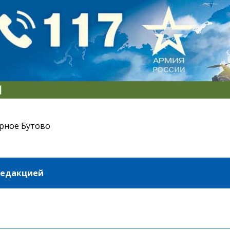
рное Бутово
редакцией