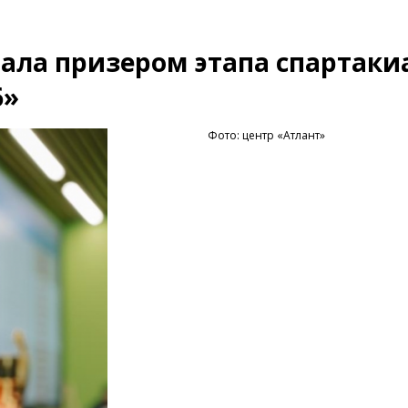
тала призером этапа спартак
6»
Фото: центр «Атлант»