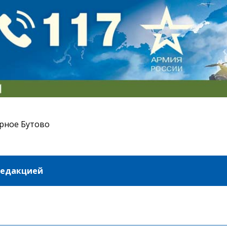
рное Бутово
редакцией