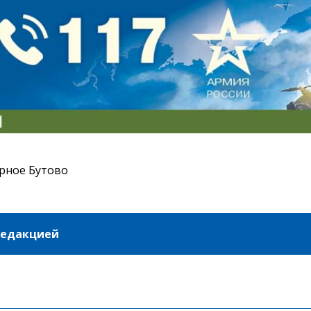
рное Бутово
редакцией