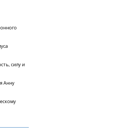
йонного
пуса
ть, силу и
я Анну
ескому