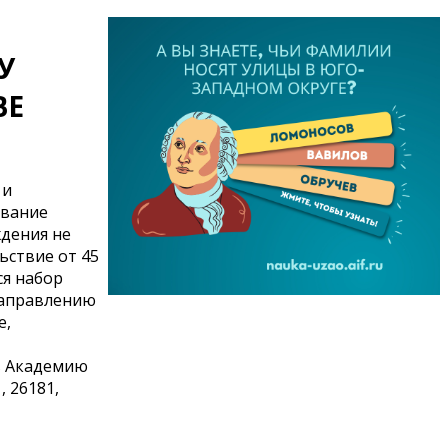
У
ВЕ
 и
ование
ждения не
ьствие от 45
ся набор
направлению
е,
в Академию
, 26181,