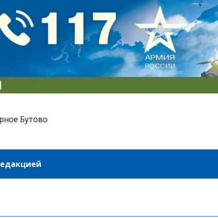
рное Бутово
редакцией