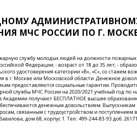
АДНОМУ АДМИНИСТРАТИВНОМ
НИЯ МЧС РОССИИ ПО Г. МОСК
рную службу молодых людей на должности пожарных
сийской Федерации; - возраст от 18 до 35 лет; - образ
льского удостоверения категории «В», «С», со стажем во
ция в г. Москве или Московской области. Денежное довол
дникам предоставляются социальные гарантии. Проводит
ной службы МЧС России на 2020/2021 учебный год по 
 в Академии получают БЕСПЛАТНОЕ высшее образовани
 обеспечиваются денежным довольствием. Выпускникам
росам, связанным с трудоустройством и поступлением 
авилова, дом 68, корпус 1. Тел.: 499-244-83-93 доб. 26171