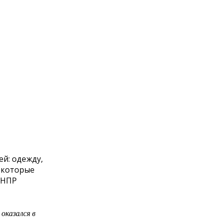
ей: одежду,
 которые
ОНПР
оказался в