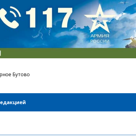
рное Бутово
редакцией