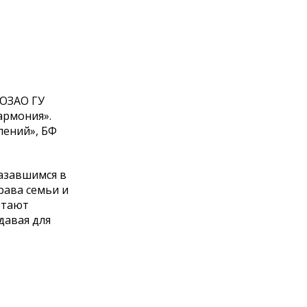
 ЮЗАО ГУ
армония».
лений», БФ
азавшимся в
рава семьи и
отают
давая для