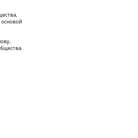
щества,
я основой
ову,
общества.