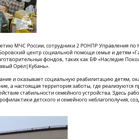
-летию МЧС России, сотрудники 2 РОНПР Управления по
«Боровский центр социальной помощи семье и детям «Г
аготворительных фондов, таких как БФ «Наследие Поко
авый Орёл|Кубань».
ание и оказывает социальную реабилитацию детям, ок
ие, а настоящая территория заботы, где реализуются п
ействие стабильности семейного устройства. Здесь раб
офилактики детского и семейного неблагополучия, соз