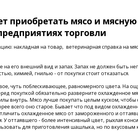
т приобретать мясо и мясную
предприятиях торговли
ию: накладная на товар, ветеринарная справка на мя
на его внешний вид и запах. Запах не должен быть не
стью, химией, гнилью - от покупки стоит отказаться.
евое, чуть поблескивающее, равномерного цвета. На ощ
ред покупкой обязательно разверните охлажденное мяс
лы внутрь. Мясо лучше покупать целым куском, чтобы с
орее всего оно старое. Бывает что под видом охлажденн
тличить охлажденное мясо от замороженного и оттаяв
. У оттаявшего - более интенсивный цвет, рыхлая конс
льзовать для приготовления шашлыка, но по вкусовым 