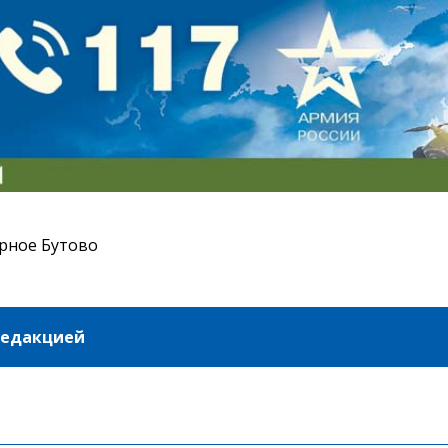
рное Бутово
редакцией