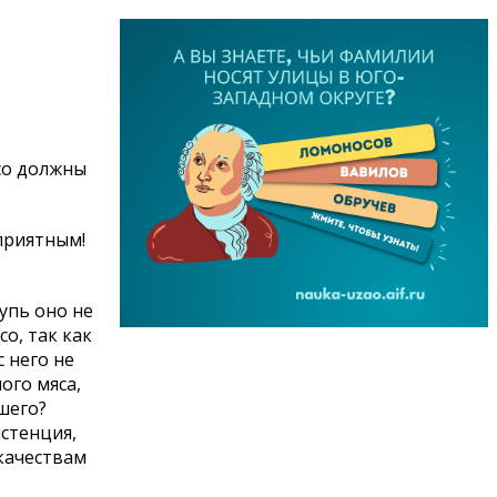
со должны
приятным!
упь оно не
о, так как
 него не
ого мяса,
шего?
истенция,
качествам