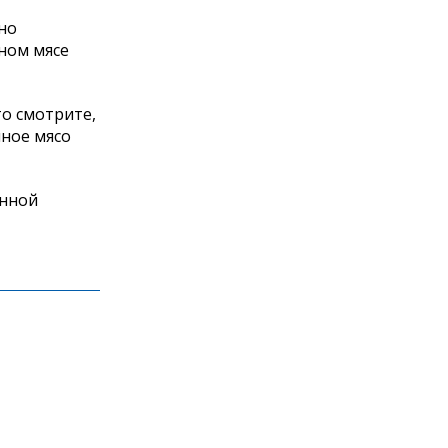
но
ном мясе
то смотрите,
ное мясо
енной