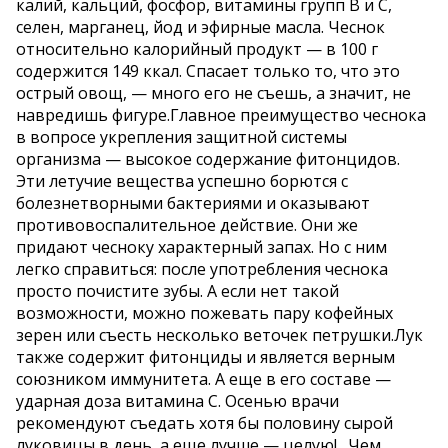
калий, кальций, фосфор, витамины групп В и С,
селен, марганец, йод и эфирные масла. Чеснок
относительно калорийный продукт — в 100 г
содержится 149 ккал. Спасает только то, что это
острый овощ, — много его не съешь, а значит, не
навредишь фигуре.Главное преимущество чеснока
в вопросе укрепления защитной системы
организма — высокое содержание фитонцидов.
Эти летучие вещества успешно борются с
болезнетворными бактериями и оказывают
противовоспалительное действие. Они же
придают чесноку характерный запах. Но с ним
легко справиться: после употребления чеснока
просто почистите зубы. А если нет такой
возможности, можно пожевать пару кофейных
зерен или съесть несколько веточек петрушки.Лук
также содержит фитонциды и является верным
союзником иммунитета. А еще в его составе —
ударная доза витамина С. Осенью врачи
рекомендуют съедать хотя бы половину сырой
луковицы в день, а еще лучше — целую!. Чем