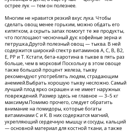
острее лук — тем он полезнее.
Многим не нравится резкий вкус лука. Чтобы
сделать овощ менее горьким, можно обдать его
кипятком, а скрыть запах помогут те же продукты,
что поглощают чесночный дух: кофейные зерна и
петрушка.Другой полезный овощ — тыква. В ней
содержится широкий спектр витаминов А, С, В, В2,
Е, РР и Т. Кстати, бета-каротина в тыкве в пять раз
больше, чем в моркови! Поскольку в этом овоще
также большой процент железа, тыкву
рекомендуют употреблять людям, страдающим
анемией.Выбрать хорошую тыкву несложно. Самый
лучший плод ярко окрашен и не имеет наружных
повреждений. Размер здесь не главное — 3–5 кг
максимум.Помимо прочего, следует обратить
внимание на помидоры, которые богаты
витаминами С и К. В них содержатся магний,
укрепляющий сердечную мышцу и сосуды, кальций
— основной материал для костной ткани, а также