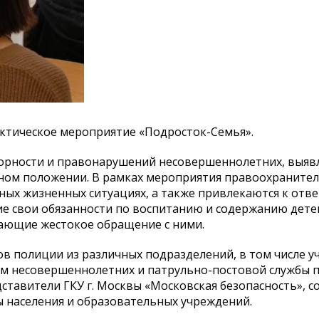
тическое мероприятие «Подросток-Семья».
орности и правонарушений несовершеннолетних, выяв
сном положении. В рамках мероприятия правоохраните
ых жизненных ситуациях, а также привлекаются к отв
е свои обязанности по воспитанию и содержанию дете
ающие жестокое обращение с ними.
ов полиции из различных подразделений, в том числе у
м несовершеннолетних и патрульно-постовой службы 
ставители ГКУ г. Москвы «Московская безопасность», с
ы населения и образовательных учреждений.