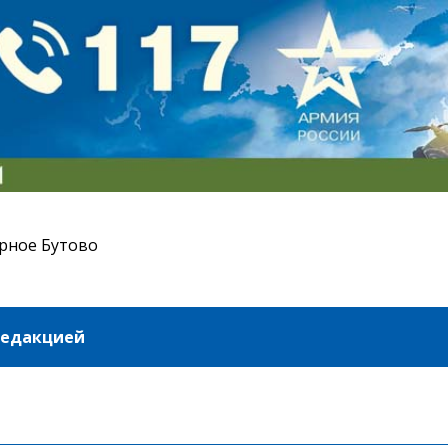
рное Бутово
редакцией