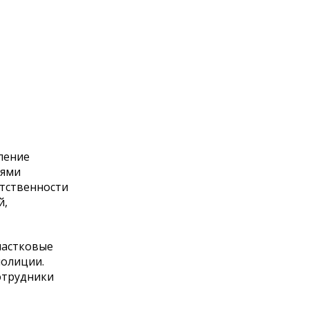
ление
лями
етственности
й,
частковые
полиции.
отрудники