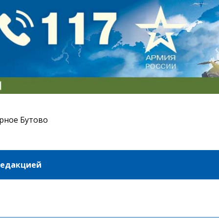
рное Бутово
редакцией