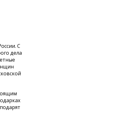
оссии. С
рого дела
детные
енщин
сковской
стоящим
подарках
 подарят