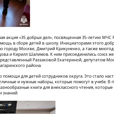
ная акция «35 добрых дел», посвященная 35-летию МЧС Р
омощь в сборе детей в школу. Инициаторами этого доб
по городу Москве, Дмитрий Крикуненко, а также много
дова и Кирилл Шалимов. К ним присоединились союз ж
 представленный Раззаковой Екатериной, депутатом Мо
агаринского района.
ор помощи для детей сотрудников округа. Это стало на
тличные и нужные наборы, которые помогут в учебе. В 
разнообразные книги для внеклассного чтения, которые
и знаний.