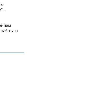
то
, -
пением
 забота о