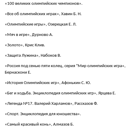
«100 великих олимпийских чемпионов».
«Все об олимпийских играх», Хавин Б. Н.
«Олимпийские игры», Озерецкая Е. Л.
«Мяч в игре», Дурново А.
«Золото», Крис Клив.
«Защита Лужина», Набоков В.
«Россия под сенью пяти колец, серия "Мир олимпийских игра»,
Бернаскони Е.
«История Олимпийских игр», Афонькин С. Ю.
«Бег и ходьба. Энциклопедия олимпийских игр», Ярцева Е.
«Легенда №17. Валерий Харламов», Рассказов Ф.
«Спорт. Энциклопедия для юношества».
«Самый красивый конь», Алмазов Б.