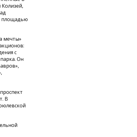
 Колизей,
над
ой площадью
ва мечты»
ракционов:
дения с
парка. Он
завров»,
,
 проспект
т. В
ирюлевской
тельной