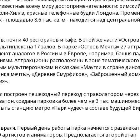
известные всему миру достопримечательности: римский
ерли-Хиллз, красные телефонные будки Лондона. Проме
 - площадью 8,6 тыс. кв. м - находится над центральн
в, почти 40 ресторанов и кафе. В этой же части «Остро
льтиплекс на 17 залов. В парке «Остров Мечты» 27 атт
еют аналогов в России и в Европе, например, башня па
иями. Аттракционы расположены в зоне тематического 
м мультперсонажам и сказкам: «Маугли в стране дино
онка мечты», «Деревня Смурфиков», «Заброшенный дом»
ия».
ыл построен пешеходный переход с траволатором через
тон, создана парковка более чем на 3 тыс. машиномес
рыть станцию метро «Парк чудес» в составе будущей Б
евраля. Первый день работы парка начнется с развлека
0 артистов и аниматоров. Предполагается второй этап