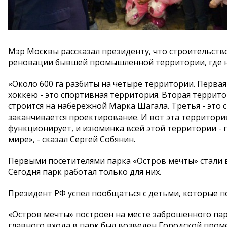
Мэр Москвы рассказал президенту, что строительств
реновации бывшей промышленной территории, где н
«Около 600 га разбиты на четыре территории. Первая
хоккею - это спортивная территория. Вторая террито
строится на набережной Марка Шагала. Третья - это 
заканчивается проектирование. И вот эта территори
функционирует, и изюминка всей этой территории - 
мире», - сказал Сергей Собянин.
Первыми посетителями парка «Остров мечты» стали 
Сегодня парк работал только для них.
Президент РФ успел пообщаться с детьми, которые п
«Остров мечты» построен на месте заброшенного парк
главного входа в парк был возведен Городской пром