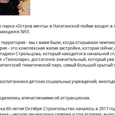
о парка «Остров мечты» в Нагатинской пойме входит в 
аходился ЗИЛ.
 территория - мы с вами были, когда открывали чемпио
рия - это комплексная жилая застройки, которая сейчас
стадион Стрельцова, который находится в начальной ст
я: «Технопарк», достаточно значительный, который уже
гигантский тематический парк, самый большой крытый 
воспитанники детских социальных учреждений, многод
оделились впечатлениями об аттракционах.
а 60-летия Октября. Строительство началось в 2017 год
енад - четыре пешеходных галереи и три атриума, вып