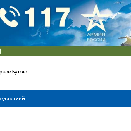
рное Бутово
редакцией