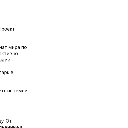
проект
нат мира по
 активно
адии -
парк в
етные семьи.
у. От
олненные в