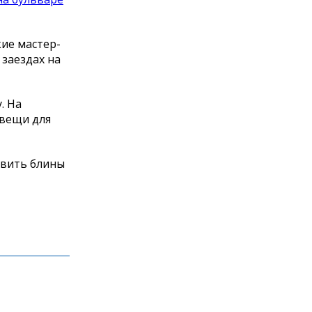
ие мастер-
 заездах на
. На
 вещи для
овить блины