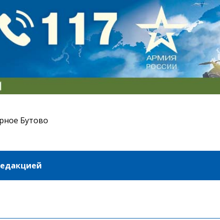
рное Бутово
редакцией