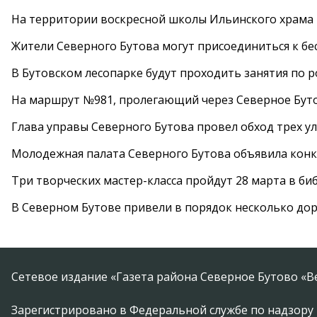
На территории воскресной школы Ильинского храма 
Жители Северного Бутова могут присоединиться к бе
В Бутовском лесопарке будут проходить занятия по 
На маршрут №981, пролегающий через Северное Буто
Глава управы Северного Бутова провел обход трех у
Молодежная палата Северного Бутова объявила конк
Три творческих мастер-класса пройдут 28 марта в б
В Северном Бутове привели в порядок несколько до
Сетевое издание «Газета района Северное Бутово «В
Зарегистрировано в Федеральной службе по надзору 