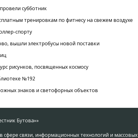
провели субботник
сплатным тренировкам по фитнесу на свежем воздухе
роллер-спорту
во, вышли электробусы новой поставки
лиц
урс рисунков, посвященных космосу
иблиотеке №192
рожных знаков и светофорных объектов
естник Бутова»»
в сфере связи, информационных технологий и массовы