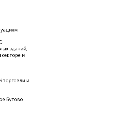
туациям.
 О
лых зданий;
 секторе и
й торговли и
ое Бутово