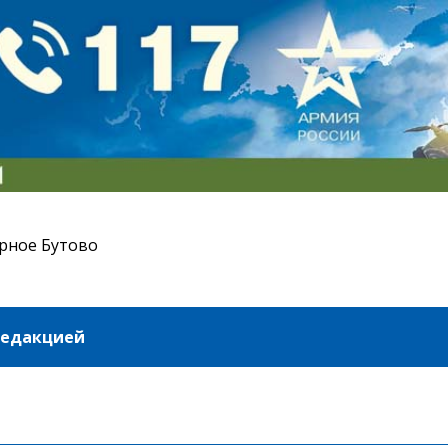
рное Бутово
редакцией