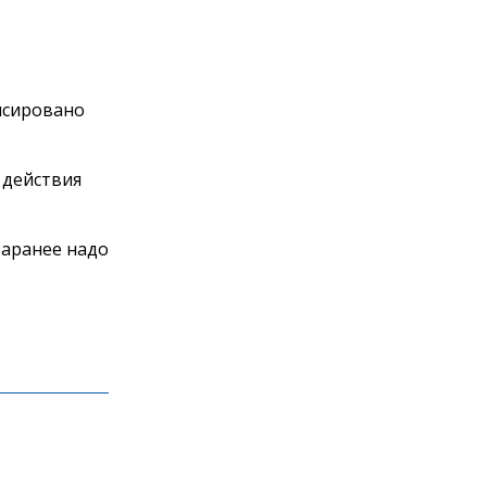
онсировано
 действия
Заранее надо