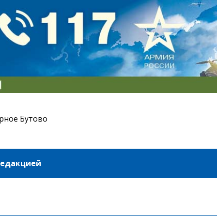
рное Бутово
редакцией