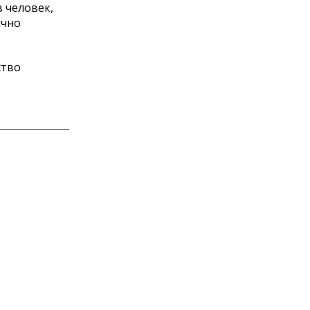
в человек,
ячно
ство