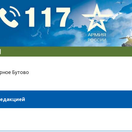
рное Бутово
редакцией