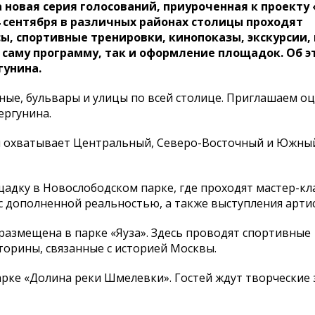
новая серия голосований, приуроченная к проекту 
4 сентября в различных районах столицы проходят
ы, спортивные тренировки, кинопоказы, экскурсии, 
 саму программу, так и оформление площадок. Об э
гунина.
жные, бульвары и улицы по всей столице. Приглашаем о
ергунина.
ап охватывает Центральный, Северо-Восточный и Южны
адку в Новослободском парке, где проходят мастер-кл
с дополненной реальностью, а также выступления арти
размещена в парке «Яуза». Здесь проводят спортивные
орины, связанные с историей Москвы.
ке «Долина реки Шмелевки». Гостей ждут творческие 