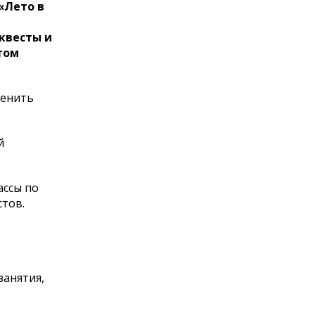
«Лето в
квесты и
том
ценить
й
ассы по
стов.
занятия,