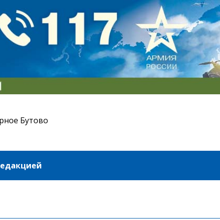
рное Бутово
редакцией