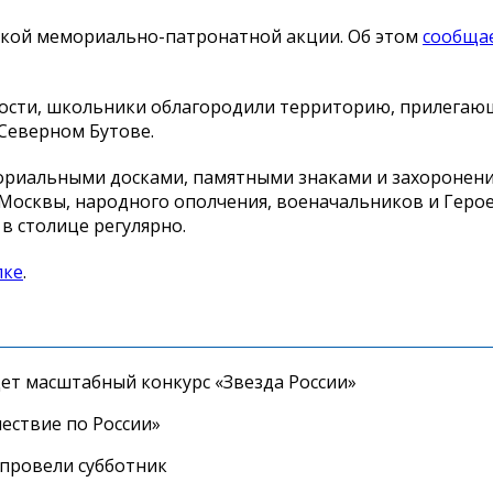
ской мемориально-патронатной акции. Об этом
сообща
тности, школьники облагородили территорию, прилегаю
Северном Бутове.
емориальными досками, памятными знаками и захоронен
Москвы, народного ополчения, военачальников и Геро
в столице регулярно.
лке
.
дет масштабный конкурс «Звезда России»
ествие по России»
провели субботник