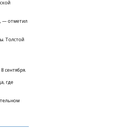
вской
, — отметил
ы. Толстой
8 сентября.
а, где
ательном