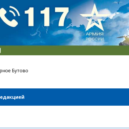
рное Бутово
редакцией