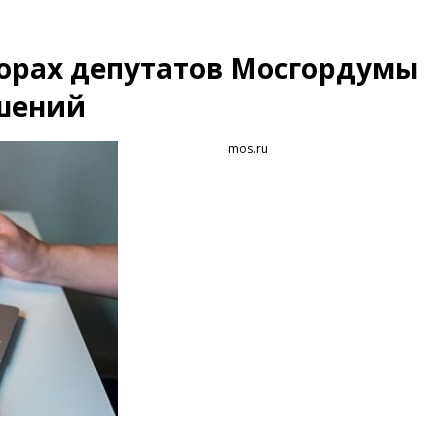
борах депутатов Мосгордумы
ушений
mos.ru