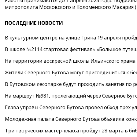
Работы принимаются до 1 апреля 2023 года. Подроб
митрополита Московского и Коломенского Макария (Бу
ПОСЛЕДНИЕ НОВОСТИ
В культурном центре на улице Грина 19 апреля прой
В школе №2114 стартовал фестиваль «Большое путеш
На территории воскресной школы Ильинского храма 
Жители Северного Бутова могут присоединиться к бе
В Бутовском лесопарке будут проходить занятия по 
На маршрут №981, пролегающий через Северное Буто
Глава управы Северного Бутова провел обход трех у
Молодежная палата Северного Бутова объявила конк
Три творческих мастер-класса пройдут 28 марта в б