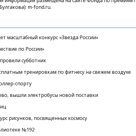
ная информация размещена на сайте Фонда по премиям 
лгакова): m-fond.ru.
дет масштабный конкурс «Звезда России»
ествие по России»
провели субботник
сплатным тренировкам по фитнесу на свежем воздухе
роллер-спорту
во, вышли электробусы новой поставки
лиц
урс рисунков, посвященных космосу
иблиотеке №192