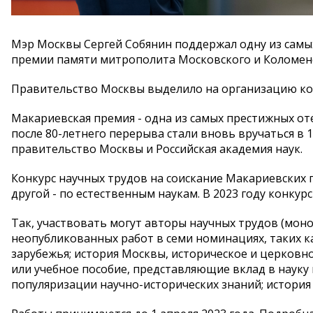
Мэр Москвы Сергей Собянин поддержал одну из самы
премии памяти митрополита Московского и Коломенс
Правительство Москвы выделило на организацию кон
Макариевская премия - одна из самых престижных оте
после 80-летнего перерыва стали вновь вручаться в 
правительство Москвы и Российская академия наук.
Конкурс научных трудов на соискание Макариевских п
другой - по естественным наукам. В 2023 году конку
Так, участвовать могут авторы научных трудов (моног
неопубликованных работ в семи номинациях, таких ка
зарубежья; история Москвы, историческое и церковно
или учебное пособие, представляющие вклад в науку
популяризации научно-исторических знаний; история 