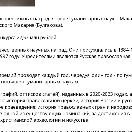
х престижных наград в сфере гуманитарных наук – Мак
кого Макария (Булгакова).
курса 27,53 млн рублей.
чественных научных наград. Они присуждались в 1884-1
1997 году. Учредителями являются Русская православная
ремий проводят каждый год, чередуя: один год - по гу
рс посвящен гуманитарным наукам.
рафий, оттисков статей), изданных в 2020-2023 годах, 
к: история православной церкви; история России и русс
е краеведение; история православных стран и народов;
 в одной из существующих номинаций; за достижения в
христианской археологии и искусства.