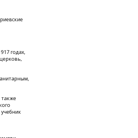
ариевские
917 годах,
 церковь,
манитарным,
а также
кого
 учебник