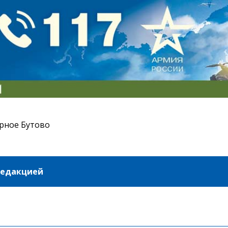
рное Бутово
редакцией