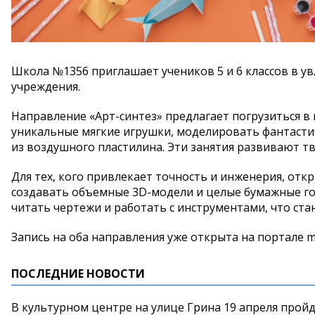
Школа
№
1356 приглашает учеников 5 и
6 классов в
ув
учреждения.
Направление
«
Арт-синтез
»
предлагает погрузиться в
уникальные мягкие игрушки, моделировать фантасти
из
воздушного пластилина. Эти занятия развивают тв
Для тех, кого привлекает точность и
инженерия, отк
создавать объемные
3D-модели
и
целые бумажные го
читать чертежи и
работать с
инструментами, что ст
Запись на
оба направления уже открыта на
портале m
ПОСЛЕДНИЕ НОВОСТИ
В культурном центре на улице Грина 19 апреля прой