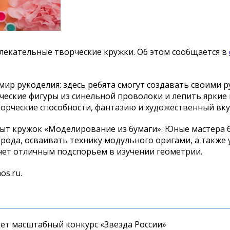
лекательные творческие кружки. Об
этом сообщается в
мир рукоделия: здесь ребята смогут создавать своими 
ческие фигуры из
синельной проволоки и
лепить яркие
орческие способности, фантазию и
художественный вку
рыт кружок
«
Моделирование из
бумаги
»
. Юные мастера 
рода, осваивать технику модульного оригами, а
также 
анет отличным подспорьем в
изучении геометрии.
os.ru.
дет масштабный конкурс «Звезда России»