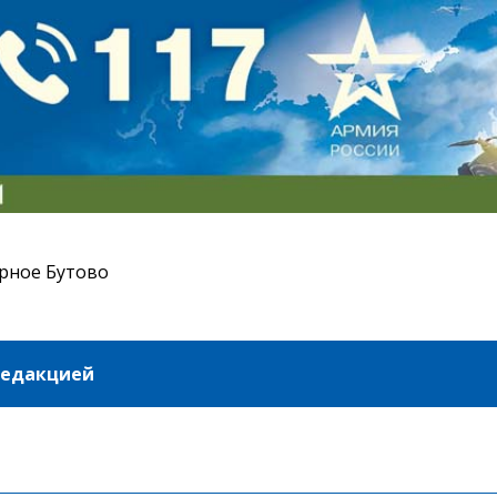
рное Бутово
редакцией