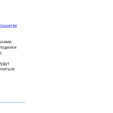
соцсетях
руками
 поделки
с.
будут
учиться