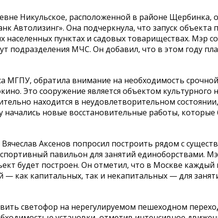
ревне Никульское, расположенной в районе Щербинка, 
к Автолизинг». Она подчеркнула, что запуск объекта 
 населенных пунктах и садовых товариществах. Мэр с
ут подразделения МЧС. Он добавил, что в этом году пл
са МГПУ, обратила внимание на необходимость срочно
окино. Это сооружение является объектом культурного 
вительно находится в неудовлетворительном состоянии
ду начались новые восстановительные работы, которые 
 Вячеслав Аксенов попросил построить рядом с сущес
кий спортивный павильон для занятий единоборствами. М
ъект будет построен. Он отметил, что в Москве каждый 
 — как капитальных, так и некапитальных — для занят
новить светофор на нерегулируемом пешеходном перехо
необходимостью установки, отметив интенсивное движен