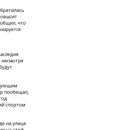
обратилась
повысит
ообщил, что
анируется
й
наследия
, несмотря
будут
твующим
эр пообещал,
год
ий спортом
де на улице
ие на этой