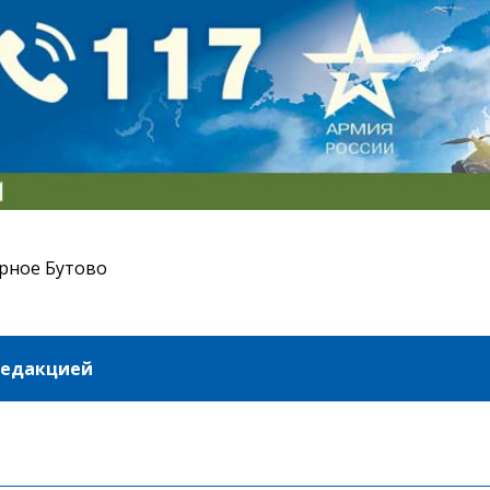
рное Бутово
редакцией