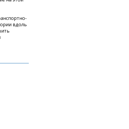
ранспортно-
тории вдоль
вить
и