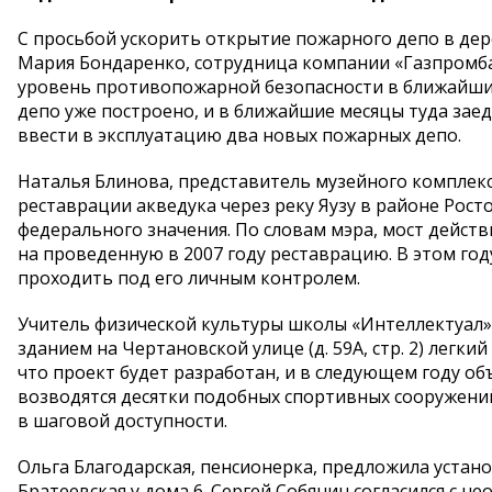
С просьбой ускорить открытие пожарного депо в де
Мария Бондаренко, сотрудница компании «Газпромбан
уровень противопожарной безопасности в ближайших
депо уже построено, и в ближайшие месяцы туда заед
ввести в эксплуатацию два новых пожарных депо.
Наталья Блинова, представитель музейного комплек
реставрации акведука через реку Яузу в районе Рост
федерального значения. По словам мэра, мост дейст
на проведенную в 2007 году реставрацию. В этом го
проходить под его личным контролем.
Учитель физической культуры школы «Интеллектуал»
зданием на Чертановской улице (д. 59А, стр. 2) лег
что проект будет разработан, и в следующем году об
возводятся десятки подобных спортивных сооружений
в шаговой доступности.
Ольга Благодарская, пенсионерка, предложила уста
Братеевская у дома 6. Сергей Собянин согласился с 