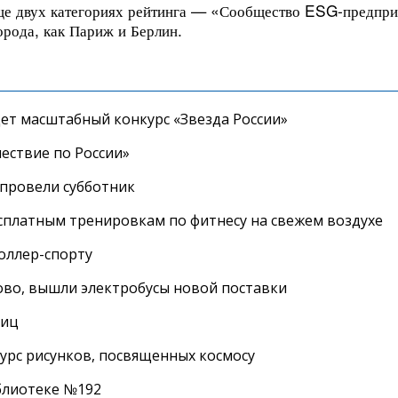
 еще двух категориях рейтинга — «Сообщество ESG-предпр
орода, как Париж и Берлин.
дет масштабный конкурс «Звезда России»
ествие по России»
провели субботник
сплатным тренировкам по фитнесу на свежем воздухе
роллер-спорту
во, вышли электробусы новой поставки
лиц
урс рисунков, посвященных космосу
иблиотеке №192