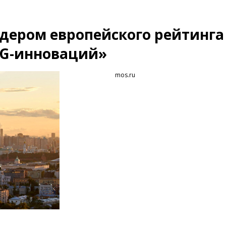
идером европейского рейтинга
SG-инноваций»
mos.ru