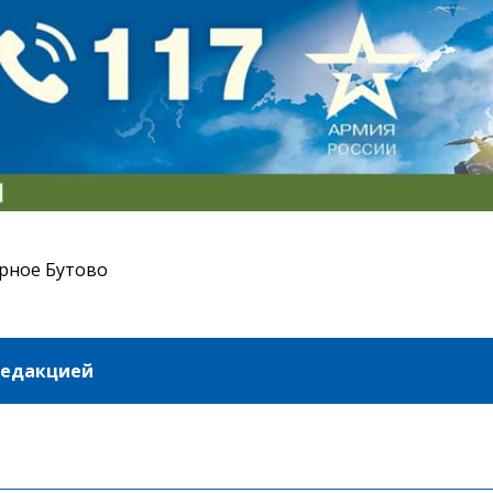
рное Бутово
редакцией