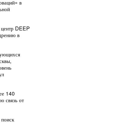
оваций» в
льной
й центр DEEP
дрению в
твующихся
сквы,
овень
ул
ее 140
ю связь от
 поиск