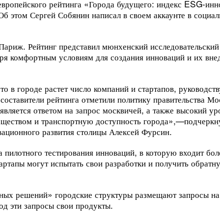
 европейского рейтинга «Города будущего: индекс ESG-инн
Об этом Сергей Собянин написал в своем аккаунте в социа
 Париж. Рейтинг представил мюнхенский исследовательски
аря комфортным условиям для создания инноваций и их вне
то в городе растет число компаний и стартапов, руководс
составители рейтинга отметили политику правительства Мо
вляется ответом на запрос москвичей, а также высокий ур
ществом и транспортную доступность города»,
—
подчеркн
овационного развития столицы Алексей Фурсин.
 пилотного тестирования инноваций, в которую входит бол
артапы могут испытать свои разработки и получить обратну
нных решений» городские структуры размещают запросы на
од эти запросы свои продукты.