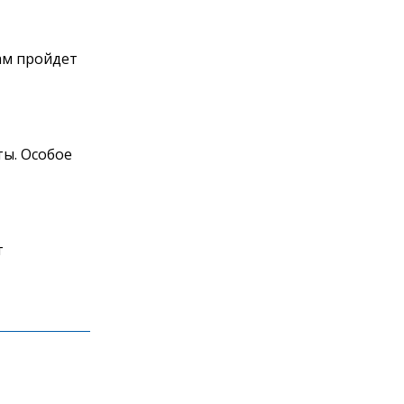
ам пройдет
ты. Особое
т