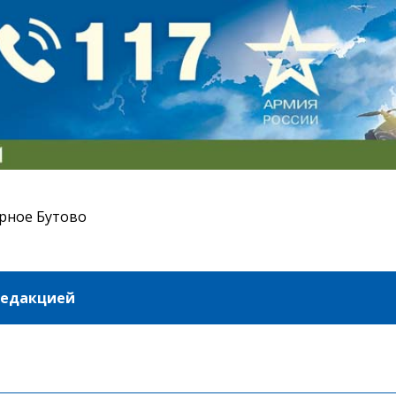
рное Бутово
редакцией