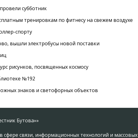
провели субботник
сплатным тренировкам по фитнесу на свежем воздухе
роллер-спорту
во, вышли электробусы новой поставки
лиц
урс рисунков, посвященных космосу
иблиотеке №192
рожных знаков и светофорных объектов
естник Бутова»»
в сфере связи, информационных технологий и массовы