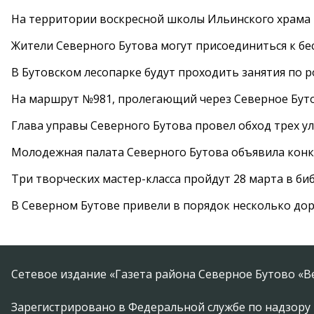
На территории воскресной школы Ильинского храма 
Жители Северного Бутова могут присоединиться к бе
В Бутовском лесопарке будут проходить занятия по 
На маршрут №981, пролегающий через Северное Буто
Глава управы Северного Бутова провел обход трех у
Молодежная палата Северного Бутова объявила конк
Три творческих мастер-класса пройдут 28 марта в б
В Северном Бутове привели в порядок несколько до
Сетевое издание «Газета района Северное Бутово «В
Зарегистрировано в Федеральной службе по надзору 