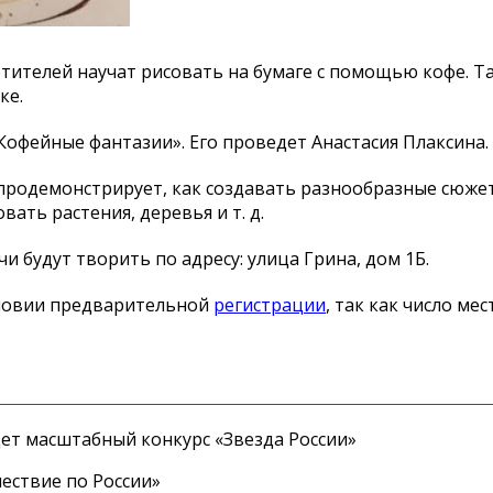
етителей научат рисовать на бумаге с помощью кофе. Т
ке.
Кофейные фантазии». Его проведет Анастасия Плаксина.
 продемонстрирует, как создавать разнообразные сюже
вать растения, деревья и т. д.
и будут творить по адресу: улица Грина, дом 1Б.
словии предварительной
регистрации
, так как число мес
дет масштабный конкурс «Звезда России»
ествие по России»