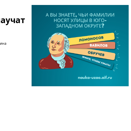
научат
рина