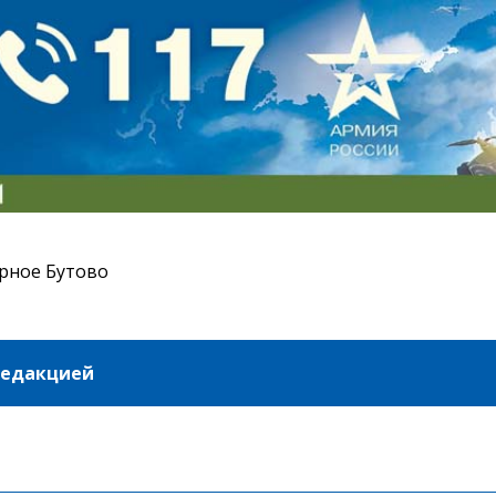
рное Бутово
редакцией