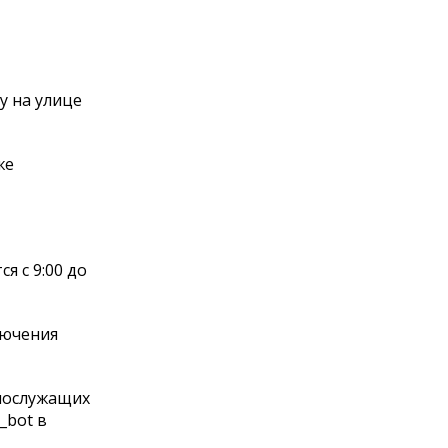
у на улице
же
я с 9:00 до
лючения
нослужащих
_bot в