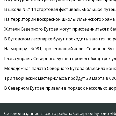
В школе №2114 стартовал фестиваль «Большое путеш
На территории воскресной школы Ильинского храма 
Жители Северного Бутова могут присоединиться к бе
В Бутовском лесопарке будут проходить занятия по 
На маршрут №981, пролегающий через Северное Буто
Глава управы Северного Бутова провел обход трех у
Молодежная палата Северного Бутова объявила конк
Три творческих мастер-класса пройдут 28 марта в б
В Северном Бутове привели в порядок несколько до
Сетевое издание «Газета района Северное Бутово «В