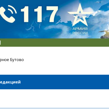
рное Бутово
редакцией