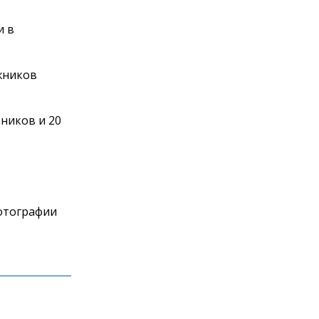
и в
жников
тников и 20
фотографии