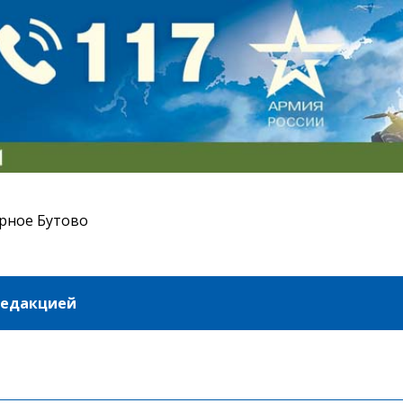
рное Бутово
редакцией