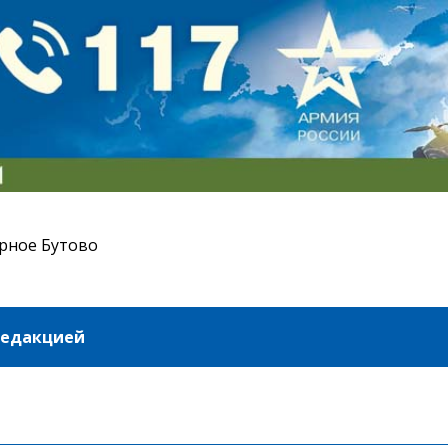
рное Бутово
редакцией