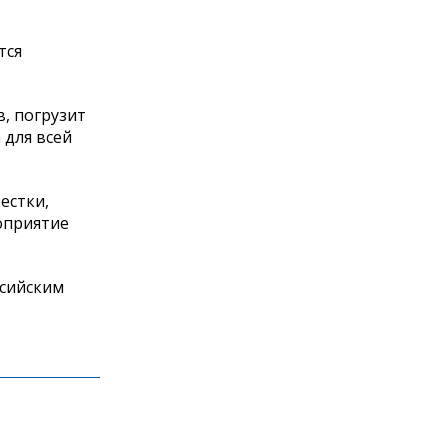
тся
, погрузит
 для всей
естки,
роприятие
ссийским