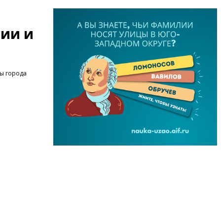
сии и
ры города