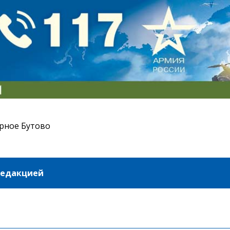
рное Бутово
редакцией