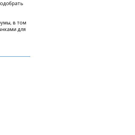
подобрать
умы, в том
ынками для