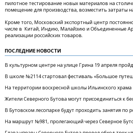
пилотное тестирование новых материалов на столичн
помещение для производства, возместить затраты на
Кроме того, Московский экспортный центр постоянн
числе в Китай, Индию, Малайзию и Объединенные А
реализации российских товаров.
ПОСЛЕДНИЕ НОВОСТИ
В культурном центре на улице Грина 19 апреля прой
В школе №2114 стартовал фестиваль «Большое путеш
На территории воскресной школы Ильинского храма 
Жители Северного Бутова могут присоединиться к бе
В Бутовском лесопарке будут проходить занятия по 
На маршрут №981, пролегающий через Северное Буто
Глава управы Северного Бутова провел обход трех у