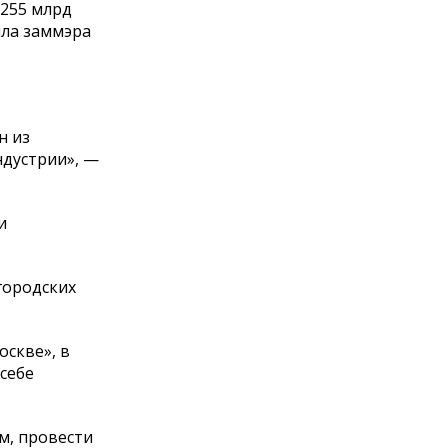
 255 млрд
ила заммэра
н из
ндустрии», —
и
городских
скве», в
себе
м, провести