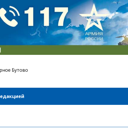
рное Бутово
редакцией