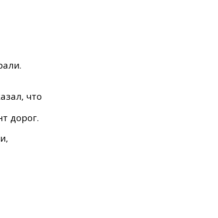
рали.
азал, что
нт дорог.
и,