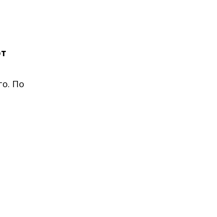
от
го
. По