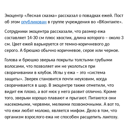
Экоцентр «Лесная сказка» рассказал о повадках ежей. Пост
об этом
опубликован
в группе учреждения во «ВКонтакте».
Сотрудники экоцентра рассказали, что размер ежа
составляет 14-30 см плюс хвостик, длина которого – около 3
см. Цвет ежей варьируется от темно-коричневого до
серого. А брюшко обычно коричневое, серое или черное.
Голова и брюшко зверька покрыты толстыми грубыми
волосами, что позволяет им не уколоться при
сворачивании в клубок. Иглы у ежа – это «система
защиты». Зверек становится почти неуязвим, когда
сворачивается в шар.
В экоцентре также отметили, что
видит еж плохо, а вот нюх у него развит отлично. Кроме
того, зверьки хорошо плавают и прыгают. Питаются они
насекомыми, червями, мелкими позвоночными. А вот то,
что ежи любят молоко, является мифом. Дело в том, что
организм взрослого ежа не способен расщепить лактозу.