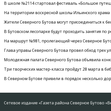
В школе №2114 стартовал фестиваль «Большое путеш
На территории воскресной школы Ильинского храма 
Жители Северного Бутова могут присоединиться к бе
В Бутовском лесопарке будут проходить занятия по 
На маршрут №981, пролегающий через Северное Буто
Глава управы Северного Бутова провел обход трех у
Молодежная палата Северного Бутова объявила конк
Три творческих мастер-класса пройдут 28 марта в б
В Северном Бутове привели в порядок несколько до
Сетевое издание «Газета района Северное Бутово «В