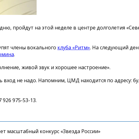
ю, пройдут на этой неделе в центре долголетия «Сев
упят члены вокального
клуба «Ритм»
. На следующий де
омина
.
олнение, живой звук и хорошее настроение».
ь вход не надо. Напомним, ЦМД находится по адресу: б
 926 975-53-13.
дет масштабный конкурс «Звезда России»