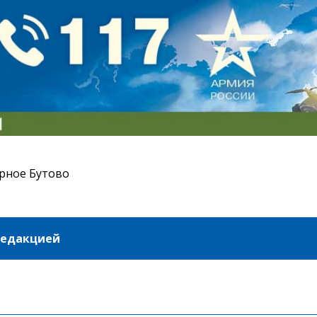
рное Бутово
редакцией