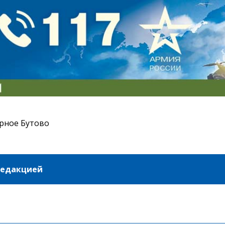
рное Бутово
редакцией