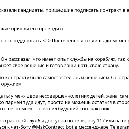
ссказали кандидаты, пришедшие подписать контракт в 
изкие пришли его проводить.
ного поддержать. <...> Постепенно доходишь до момент
Он рассказал, что имеет опыт службы на кораблях, так к
знает свое решение и готов защищать свою страну.
 по контракту было самостоятельным решением. Он отр
 оружием.
щать: у меня двое несовершеннолетних детей, жена, сам
ько парней туда идут, просто не можешь остаться в сторо
то не по мне», – пояснил будущий контрактник.
нтрактной службы доступна по телефону 117 или на пор
ся к чат-боту @MskContract_bot в мессенджере Telegra