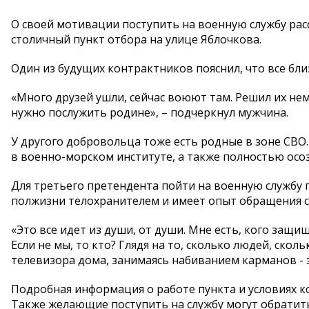
О своей мотивации поступить на военную службу ра
столичный пункт отбора на улице Яблочкова.
Один из будущих контрактников пояснил, что все бл
«Много друзей ушли, сейчас воюют там. Решил их нем
нужно послужить родине», – подчеркнул мужчина.
У другого добровольца тоже есть родные в зоне СВО. 
в военно-морском институте, а также полностью осо
Для третьего претендента пойти на военную службу
полжизни телохранителем и имеет опыт обращения с
«Это все идет из души, от души. Мне есть, кого защи
Если не мы, то кто? Глядя на то, сколько людей, скол
телевизора дома, занимаясь набиванием карманов - э
Подробная информация о работе пункта и условиях ко
Также желающие поступить на службу могут обратить