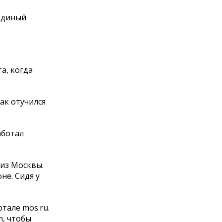
единый
а, когда
ак отучился
аботал
 из Москвы.
не. Сидя у
тале mos.ru.
m, чтобы