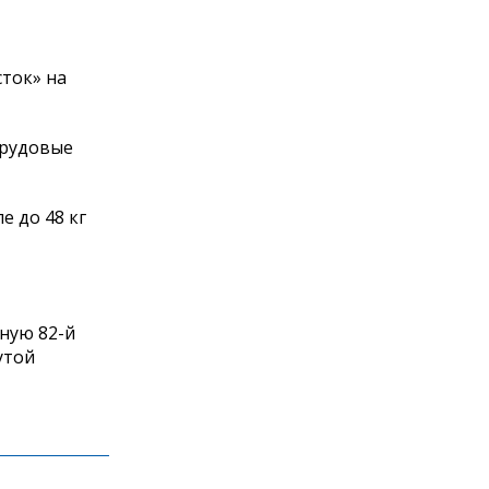
ток» на
Трудовые
е до 48 кг
ную 82-й
утой