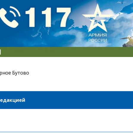
рное Бутово
редакцией