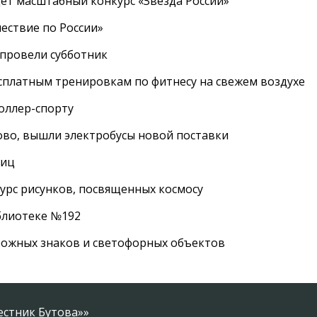
дет масштабный конкурс «Звезда России»
ествие по России»
провели субботник
сплатным тренировкам по фитнесу на свежем воздухе
роллер-спорту
во, вышли электробусы новой поставки
лиц
урс рисунков, посвященных космосу
иблиотеке №192
рожных знаков и светофорных объектов
естник Бутова»»