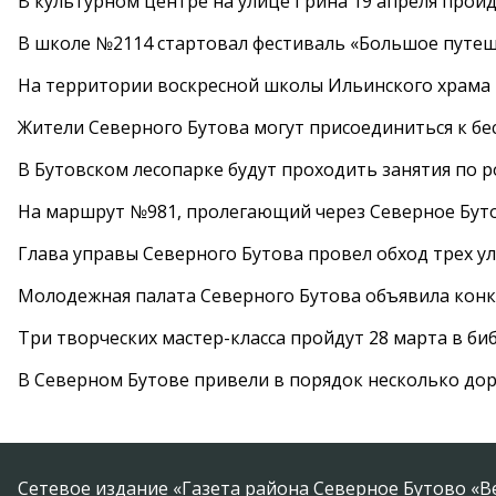
В культурном центре на улице Грина 19 апреля прой
В школе №2114 стартовал фестиваль «Большое путеш
На территории воскресной школы Ильинского храма 
Жители Северного Бутова могут присоединиться к бе
В Бутовском лесопарке будут проходить занятия по 
На маршрут №981, пролегающий через Северное Буто
Глава управы Северного Бутова провел обход трех у
Молодежная палата Северного Бутова объявила конк
Три творческих мастер-класса пройдут 28 марта в б
В Северном Бутове привели в порядок несколько до
Сетевое издание «Газета района Северное Бутово «В