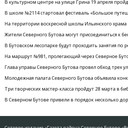
В культурном центре на улице Грина 19 апреля прой
В школе №2114 стартовал фестиваль «Большое путеш
На территории воскресной школы Ильинского храма 
Жители Северного Бутова могут присоединиться к бе
В Бутовском лесопарке будут проходить занятия по 
На маршрут №981, пролегающий через Северное Буто
Глава управы Северного Бутова провел обход трех у
Молодежная палата Северного Бутова объявила конк
Три творческих мастер-класса пройдут 28 марта в б
В Северном Бутове привели в порядок несколько до
Сетевое издание «Газета района Северное Бутово «В