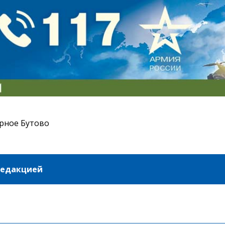
рное Бутово
редакцией