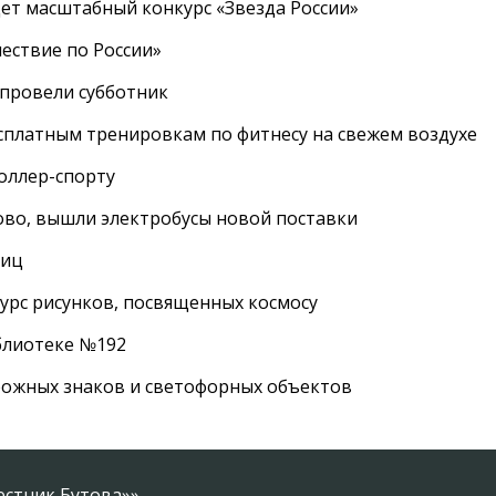
дет масштабный конкурс «Звезда России»
ествие по России»
провели субботник
сплатным тренировкам по фитнесу на свежем воздухе
роллер-спорту
во, вышли электробусы новой поставки
лиц
урс рисунков, посвященных космосу
иблиотеке №192
рожных знаков и светофорных объектов
естник Бутова»»