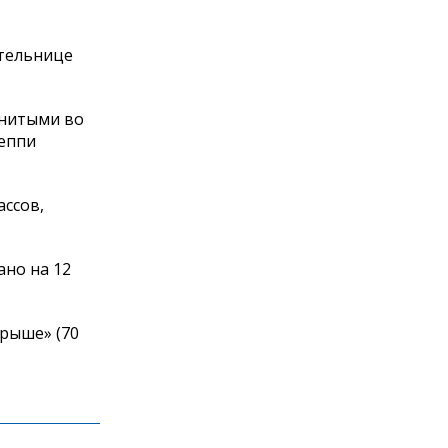
ательнице
енитыми во
Пеппи
ассов,
ано на 12
крыше» (70