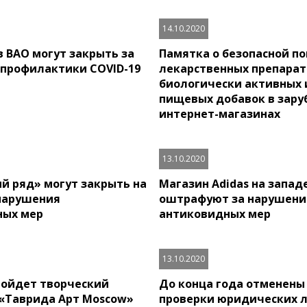
14.10.2020
в ВАО могут закрыть за
Памятка о безопасной п
профилактики COVID-19
лекарственных препарат
биологически активных 
пищевых добавок в зар
интернет-магазинах
13.10.2020
й ряд» могут закрыть на
Магазин Adidas на запад
 нарушения
оштрафуют за нарушени
ных мер
антиковидных мер
13.10.2020
ройдет творческий
До конца года отменены
«Таврида Арт Moscow»
проверки юридических 