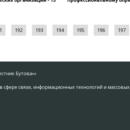
ских организаций - 13
Профессиональному опр
1
192
193
194
195
196
197
естник Бутова»»
в сфере связи, информационных технологий и массовы