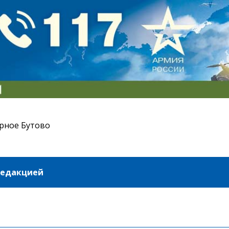
рное Бутово
редакцией