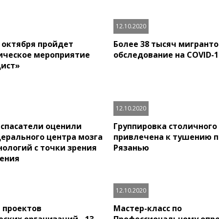
12.10.2020
5 октября пройдет
Более 38 тысяч мигрант
ическое мероприятие
обследование на COVID-1
дист»
12.10.2020
спасатели оценили
Группировка столичного
ерального центра мозга
привлечена к тушению 
нологий с точки зрения
Рязанью
ения
12.10.2020
 проектов
Мастер-класс по