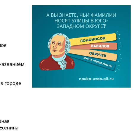
ное
 названием
 в городе
рная
 Есенина