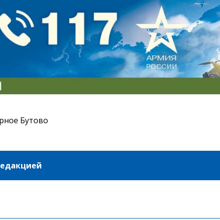
рное Бутово
редакцией