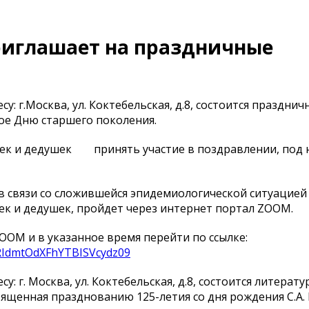
риглашает на праздничные
у: г.Москва, ул. Коктебельская, д.8, состоится празднич
ое Дню старшего поколения.
шек и дедушек принять участие в поздравлении, под
 связи со сложившейся эпидемиологической ситуацией
ек и дедушек, пройдет через интернет портал ZOOM.
OOM и в указанное время перейти по ссылке:
3RIdmtOdXFhYTBISVcydz09
у: г. Москва, ул. Коктебельская, д.8, состоится литерату
вященная празднованию 125-летия со дня рождения С.А.