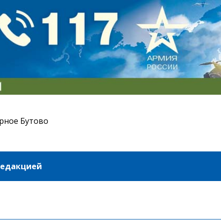
рное Бутово
редакцией