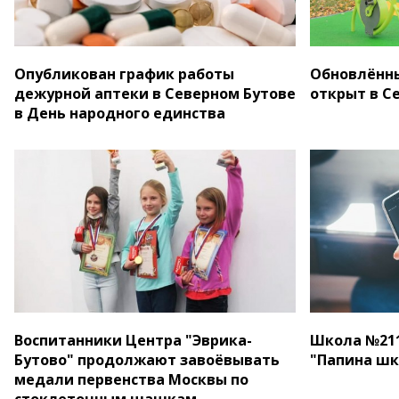
Опубликован график работы
Обновлённы
дежурной аптеки в Северном Бутове
открыт в С
в День народного единства
Воспитанники Центра "Эврика-
Школа №211
Бутово" продолжают завоёвывать
"Папина шк
медали первенства Москвы по
стоклеточным шашкам