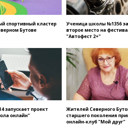
й спортивный кластер
Ученица школы №1356 з
еверном Бутове
второе место на фестив
"Автофест 2+"
4 запускает проект
Жителей Северного Буто
ола онлайн"
старшего поколения пр
онлайн-клуб "Мой друг"