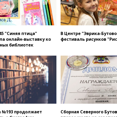
5 "Синяя птица"
В Центре "Эврика-Бутово
ла онлайн-выставку ко
фестиваль рисунков "Рис
ных библиотек
а №193 продолжает
Сборная Северного Бутов