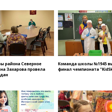
вы района Северное
Команда школы №1945 в
ина Захарова провела
финал чемпионата "KidSki
ждан