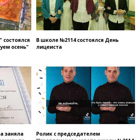
" состоялся
В школе №2114 состоялся День
уем осень"
лицеиста
а заняла
Ролик с председателем