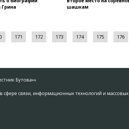
ть о биографии
второе место на соревно
 Грина
шашкам
0
171
172
173
174
175
176
естник Бутова»»
в сфере связи, информационных технологий и массовы